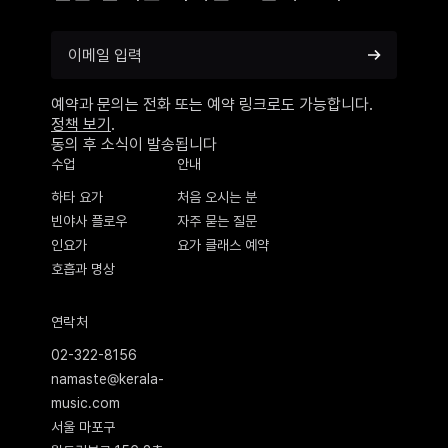
예약과 문의는 전화 또는 예약 링크로도 가능합니다.
정책 보기
.
동의 후 소식이 발송됩니다
수업
안내
하타 요가
처음 오시는 분
빈야사 플로우
자주 묻는 질문
인요가
요가 클래스 예약
호흡과 명상
연락처
02-322-8156
namaste@kerala-
music.com
서울 마포구